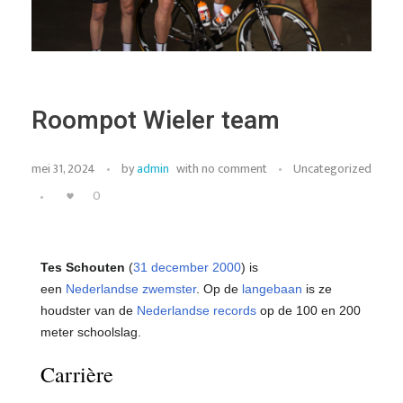
Roompot Wieler team
mei 31, 2024
by
admin
with
no comment
Uncategorized
0
Tes Schouten
(
31 december
2000
) is
een
Nederlandse
zwemster
. Op de
langebaan
is ze
houdster van de
Nederlandse records
op de 100 en 200
meter schoolslag.
Carrière