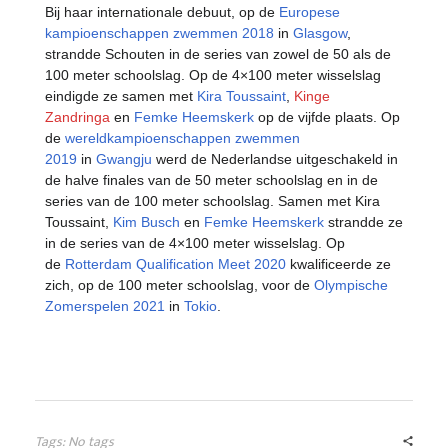
Bij haar internationale debuut, op de
Europese
kampioenschappen zwemmen 2018
in
Glasgow
,
strandde Schouten in de series van zowel de 50 als de
100 meter schoolslag. Op de 4×100 meter wisselslag
eindigde ze samen met
Kira Toussaint
,
Kinge
Zandringa
en
Femke Heemskerk
op de vijfde plaats. Op
de
wereldkampioenschappen zwemmen
2019
in
Gwangju
werd de Nederlandse uitgeschakeld in
de halve finales van de 50 meter schoolslag en in de
series van de 100 meter schoolslag. Samen met Kira
Toussaint,
Kim Busch
en
Femke Heemskerk
strandde ze
in de series van de 4×100 meter wisselslag. Op
de
Rotterdam Qualification Meet 2020
kwalificeerde ze
zich, op de 100 meter schoolslag, voor de
Olympische
Zomerspelen 2021
in
Tokio
.
Tags: No tags