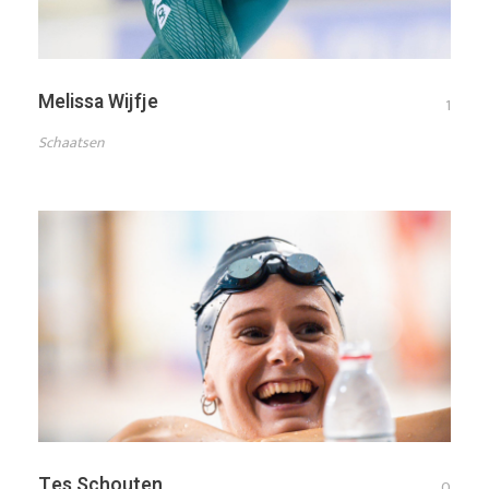
Melissa Wijfje
1
Schaatsen
Tes Schouten
0